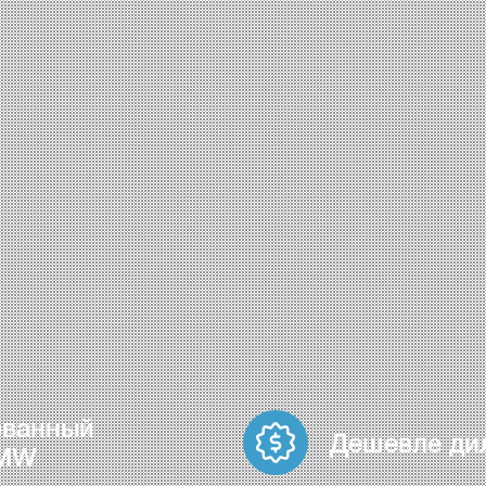
ованный
Дешевле ди
BMW