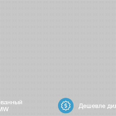
ованный
Дешевле ди
BMW