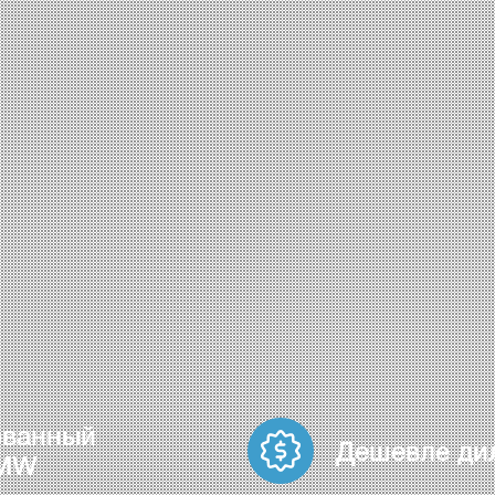
ованный
Дешевле ди
BMW