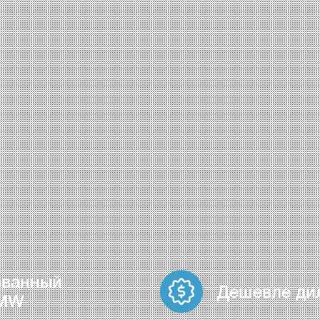
ованный
Дешевле ди
BMW