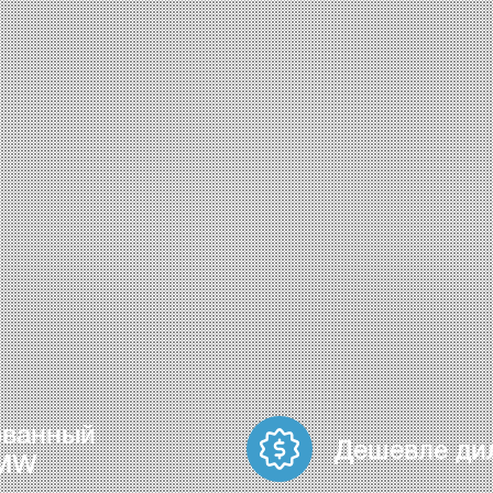
ованный
Дешевле ди
BMW