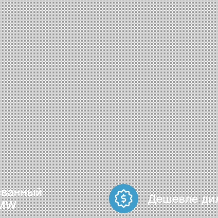
ованный
Дешевле ди
BMW