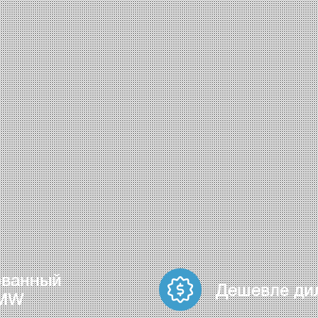
ованный
Дешевле ди
BMW