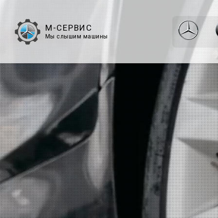
М-СЕРВИС
Мы слышим машины