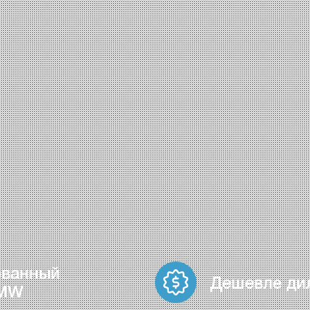
ованный
Дешевле ди
BMW