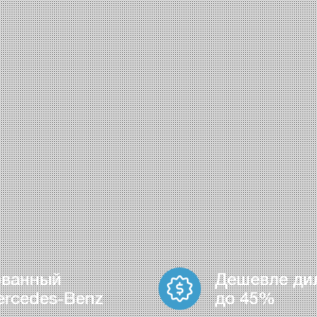
ованный
Дешевле ди
ercedes-Benz
до 45%