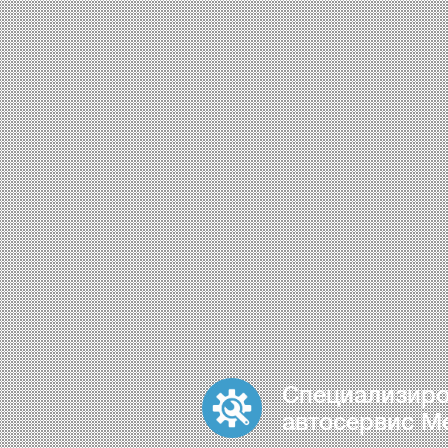
Специализир
автосервис M