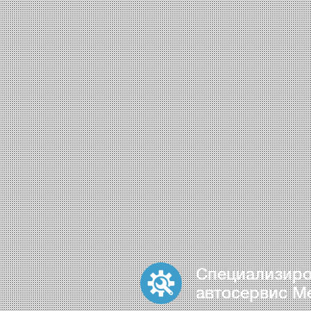
Специализир
автосервис M