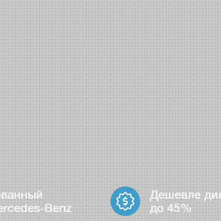
ованный
Дешевле ди
ercedes-Benz
до 45%