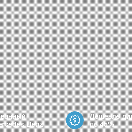
ованный
Дешевле ди
ercedes-Benz
до 45%