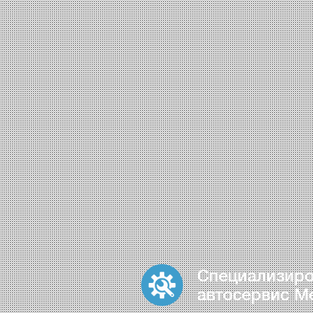
Специализир
автосервис M