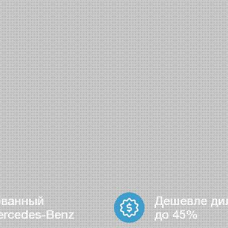
ованный
Дешевле ди
ercedes-Benz
до 45%