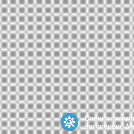
Специализир
автосервис M