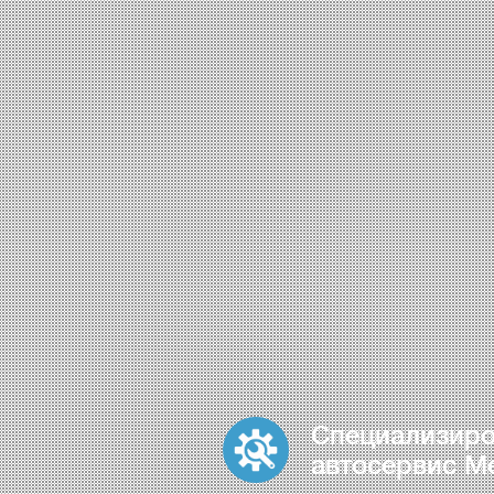
Специализир
автосервис M