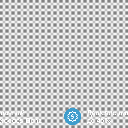
ованный
Дешевле ди
ercedes-Benz
до 45%