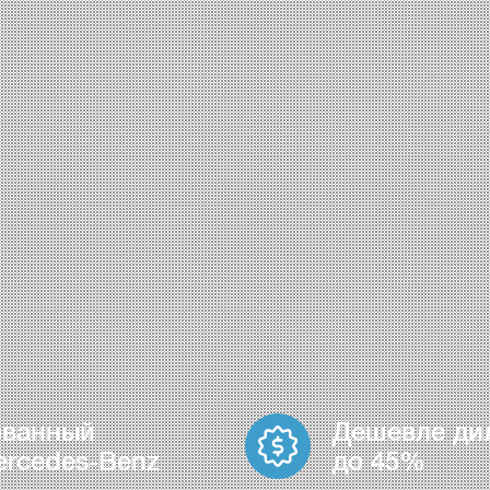
ованный
Дешевле ди
ercedes-Benz
до 45%