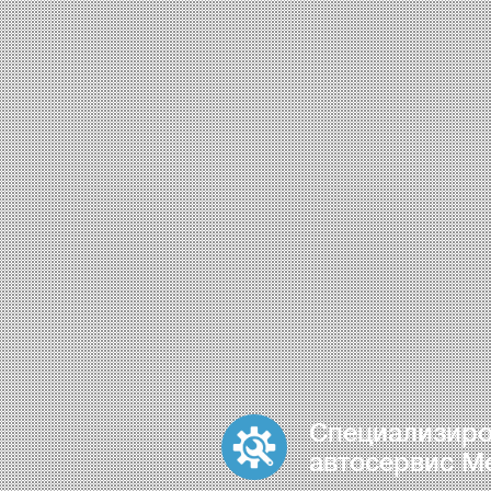
Специализир
автосервис M