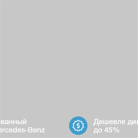
ованный
Дешевле ди
ercedes-Benz
до 45%