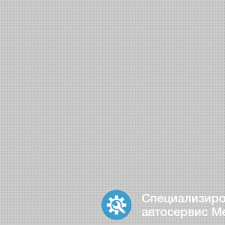
Специализир
автосервис M