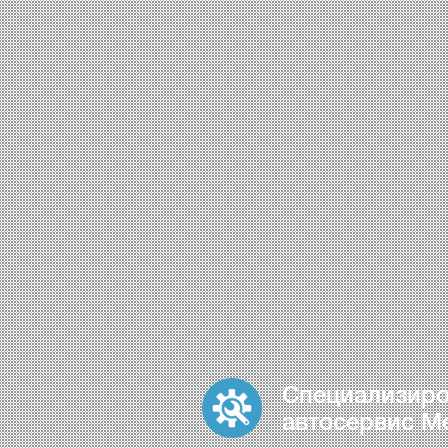
Специализир
автосервис M