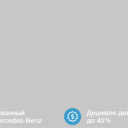
ованный
Дешевле ди
ercedes-Benz
до 45%