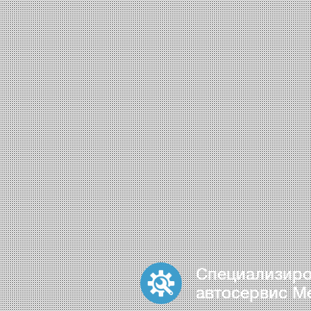
Специализир
автосервис M