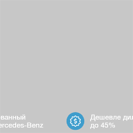
ованный
Дешевле ди
ercedes-Benz
до 45%