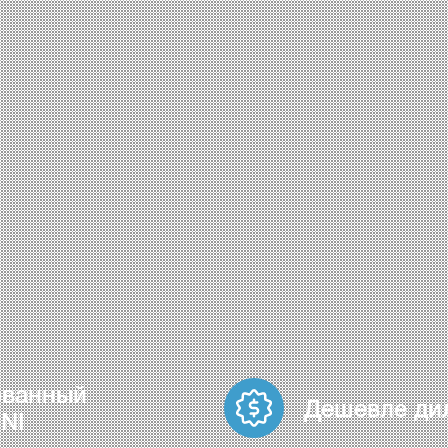
ованный
Дешевле ди
NI