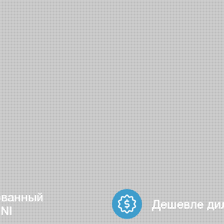
ованный
Дешевле ди
NI