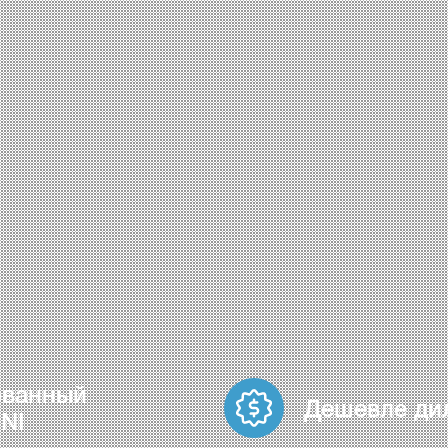
ованный
Дешевле ди
NI