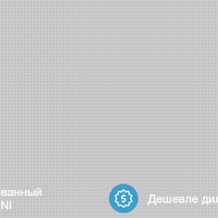
ованный
Дешевле ди
NI