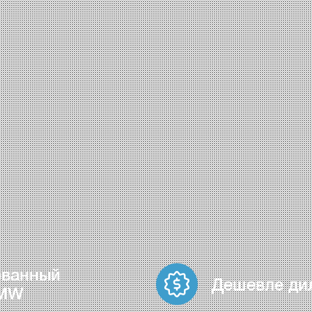
ованный
Дешевле ди
BMW