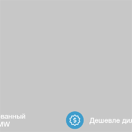
ованный
Дешевле ди
BMW