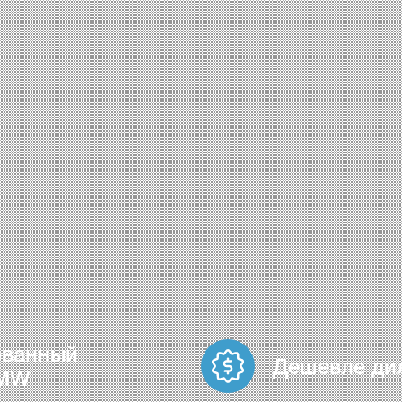
ованный
Дешевле ди
BMW