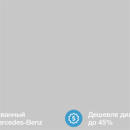
ованный
Дешевле ди
ercedes-Benz
до 45%