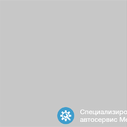
Специализир
автосервис M