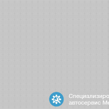
Специализир
автосервис M