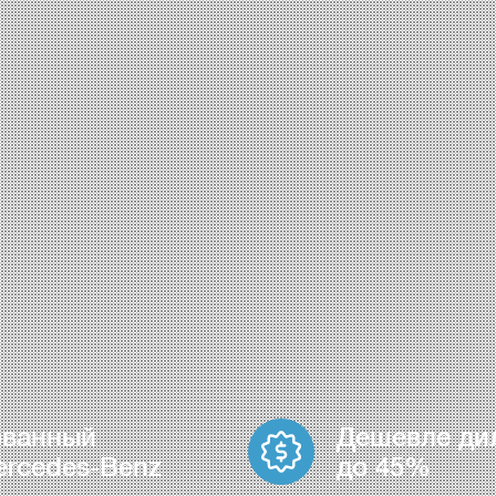
ованный
Дешевле ди
ercedes-Benz
до 45%