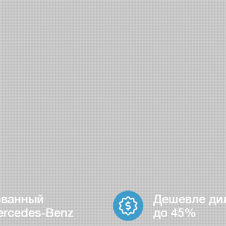
ованный
Дешевле ди
ercedes-Benz
до 45%