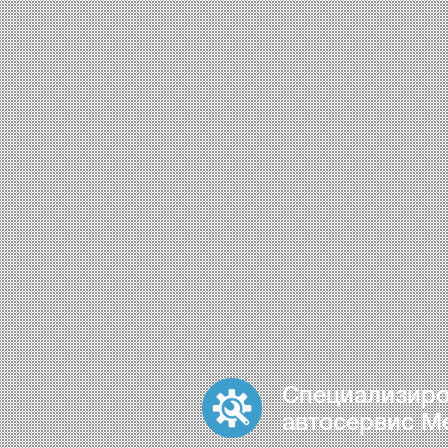
Специализир
автосервис M