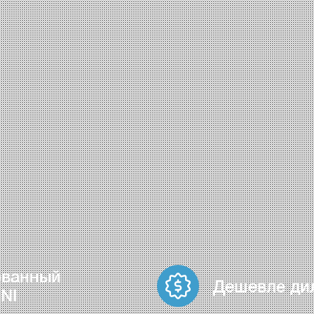
ованный
Дешевле ди
NI