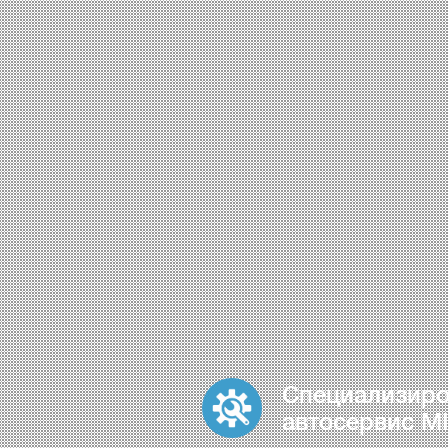
Специализир
автосервис MI