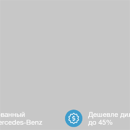
ованный
Дешевле ди
ercedes-Benz
до 45%