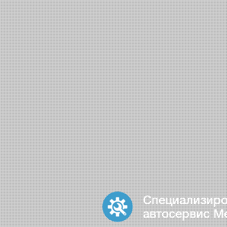
Специализир
автосервис M