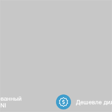
ованный
Дешевле ди
NI