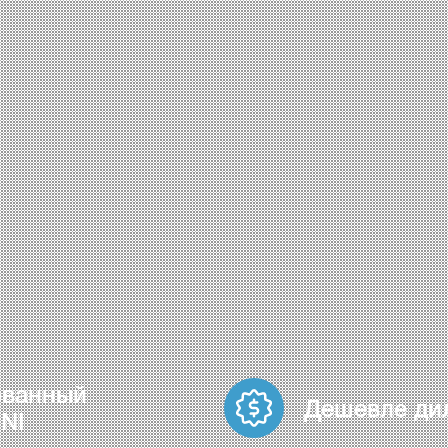
ованный
Дешевле ди
NI