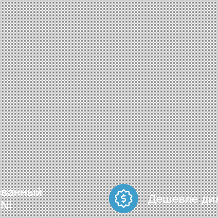
ованный
Дешевле ди
NI