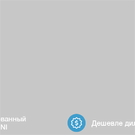
ованный
Дешевле ди
NI