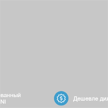
ованный
Дешевле ди
NI