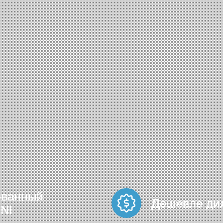
ованный
Дешевле ди
NI